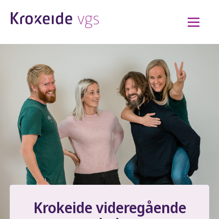
Hopp
til
innhold
Krokeide videregående