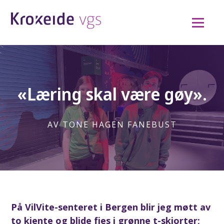
Hopp
til
innhold
«Læring skal være gøy».
TONE HAGEN FANEBUST
På VilVite-senteret i Bergen blir jeg møtt av
to kjente og blide fjes i grønne t-skjorter;