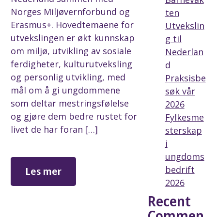
Norges Miljøvernforbund og
ten
Erasmus+. Hovedtemaene for
Utvekslin
utvekslingen er økt kunnskap
g til
om miljø, utvikling av sosiale
Nederlan
ferdigheter, kulturutveksling
d
og personlig utvikling, med
Praksisbe
mål om å gi ungdommene
søk vår
som deltar mestringsfølelse
2026
og gjøre dem bedre rustet for
Fylkesme
livet de har foran […]
sterskap
i
ungdoms
bedrift
Les mer
2026
Recent
Commen