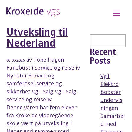
Hopp
til
innhold
Utveksling til
Søk
Nederland
Recent
Posts
av
Tone Hagen
03.06.2026
Fanebust
i
service og reiseliv
Nyheter
Service og
Vg1
samferdsel
service og
Elektro
sikkerhet
Vg1 Salg
Vg1 Salg,
booster
service og reiseliv
undervis
Denne våren har fem elever
ningen
fra Krokeide videregående
Samarbei
skole vært på utveksling i
d med
Nederland sammen med
Barnevak