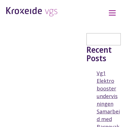
Hopp
til
innhold
Søk
Recent
Posts
Vg1
Elektro
booster
undervis
ningen
Samarbei
d med
Barnevak