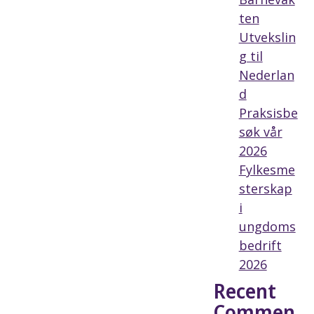
ten
Utvekslin
g til
Nederlan
d
Praksisbe
søk vår
2026
Fylkesme
sterskap
i
ungdoms
bedrift
2026
Recent
Commen